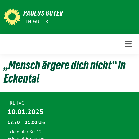
Weiter
zum
PAULUS GUTER
Inhalt
EIN GUTER.
„Mensch ärgere dich nicht“ in
Eckental
FREITAG
10.01.2025
18:30 – 21:00 Uhr
Eckentaler Str. 12
Eckental-Eschenau